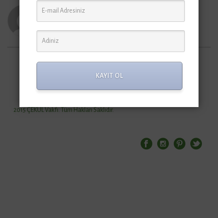
Cekul Vakfi
KAYIT OL
2015 ÇEKÜL Vakfı. Tüm Hakları Saklıdır.