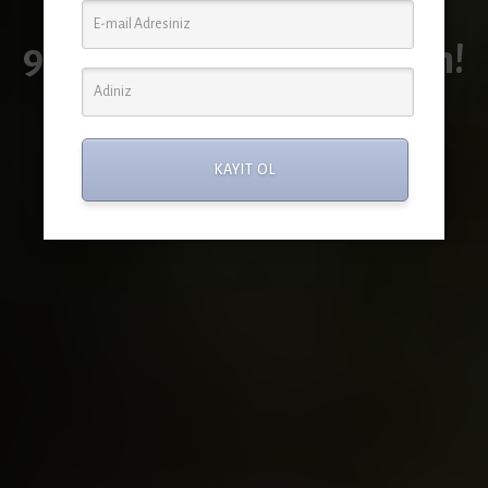
Haydi
9290’a bir SMS de siz atın!
KAYIT OL